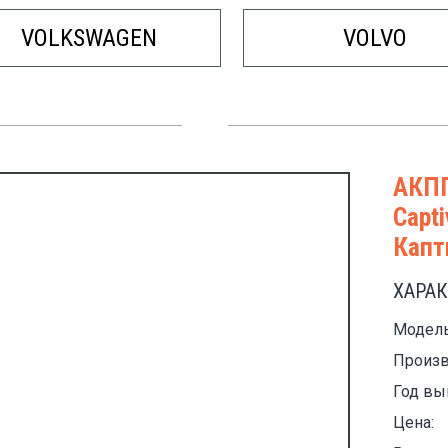
VOLKSWAGEN
VOLVO
АКПП
Capt
Капт
ХАРА
Модель
Произв
Год вы
Цена: