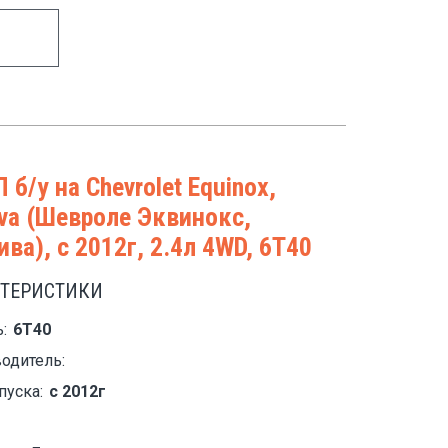
 б/у на Chevrolet Equinox,
iva (Шевроле Эквинокс,
ива), с 2012г, 2.4л 4WD, 6T40
КТЕРИСТИКИ
:
6T40
одитель:
пуска:
с 2012г