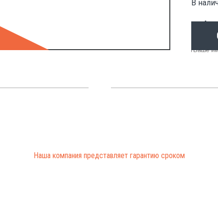
В налич
ОФО
Отправ
Наша компания представляет гарантию сроком
от 3 до 12 месяцев
на все проведенные работы
ЗАКАЗАТЬ ЗВОНОК