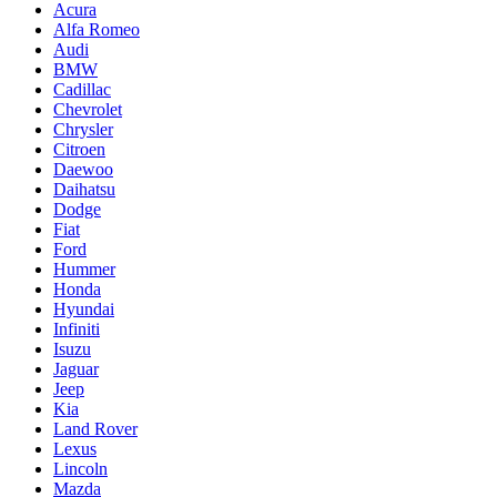
Acura
Alfa Romeo
Audi
BMW
Cadillac
Chevrolet
Chrysler
Citroen
Daewoo
Daihatsu
Dodge
Fiat
Ford
Hummer
Honda
Hyundai
Infiniti
Isuzu
Jaguar
Jeep
Kia
Land Rover
Lexus
Lincoln
Mazda