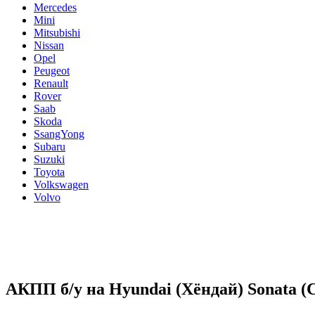
Mercedes
Mini
Mitsubishi
Nissan
Opel
Peugeot
Renault
Rover
Saab
Skoda
SsangYong
Subaru
Suzuki
Toyota
Volkswagen
Volvo
АКПП б/у на Hyundai (Хёндай) Sonata (Со