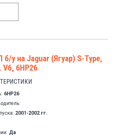
 б/у на Jaguar (Ягуар) S-Type,
. V6, 6HP26
КТЕРИСТИКИ
:
6HP26
одитель:
пуска:
2001-2002 гг.
ии:
Да