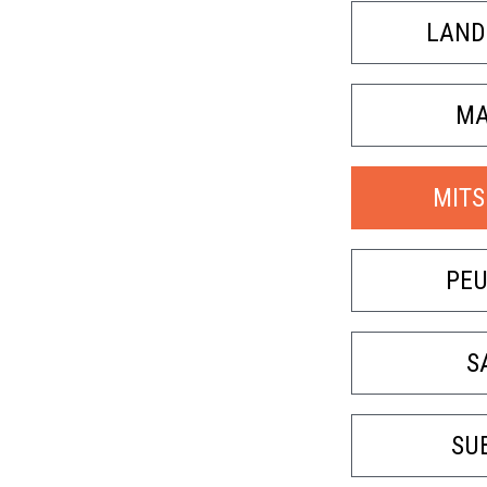
LAND
MA
MITS
PE
S
SU