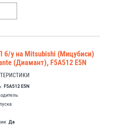
 б/у на Mitsubishi (Мицубиси)
ante (Диамант), F5A512 E5N
КТЕРИСТИКИ
:
F5A512 E5N
одитель:
пуска:
ии:
Да