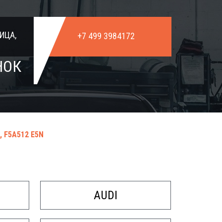
ИЦА,
+7 499 3984172
НОК
 F5A512 E5N
AUDI