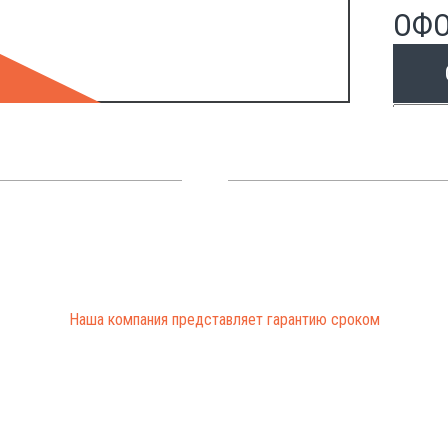
ОФО
Отправ
Наша компания представляет гарантию сроком
от 3 до 12 месяцев
на все проведенные работы
ЗАКАЗАТЬ ЗВОНОК