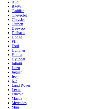
Audi
BMW
Cadillac
Chevrolet
Chrysler
Citroen
Daewoo
Daihatsu
Dodge
Fiat
Ford
Hummer
Honda
Hyundai
Infiniti
Isuzu
Jaguar
Jeep
Kia
Land Rover
Lexus
Lincoln
Mazda
Mercedes
Mini