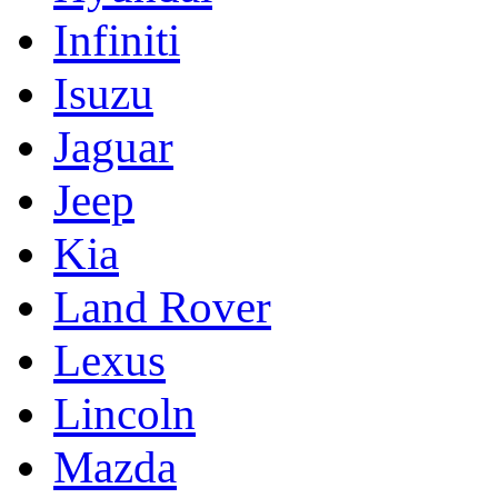
Infiniti
Isuzu
Jaguar
Jeep
Kia
Land Rover
Lexus
Lincoln
Mazda