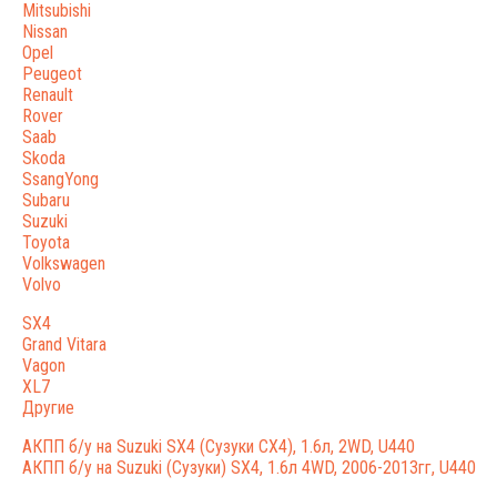
Mitsubishi
Nissan
Opel
Peugeot
Renault
Rover
Saab
Skoda
SsangYong
Subaru
Suzuki
Toyota
Volkswagen
Volvo
SX4
Grand Vitara
Vagon
XL7
Другие
АКПП б/у на Suzuki SX4 (Сузуки СХ4), 1.6л, 2WD, U440
АКПП б/у на Suzuki (Сузуки) SX4, 1.6л 4WD, 2006-2013гг, U440